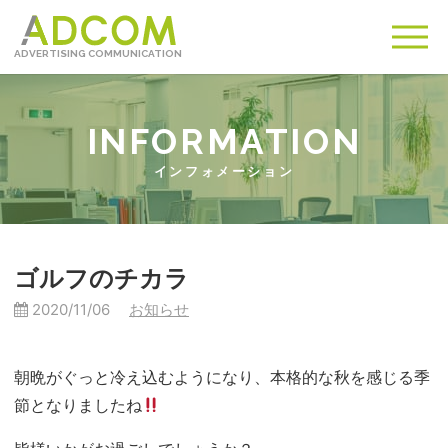
ADVERTISING COMMUNICATION
メ
ニュ
インフォメーション
ゴルフのチカラ
2020/11/06
カ
お知らせ
テ
ゴ
朝晩がぐっと冷え込むようになり、本格的な秋を感じる季
リー:
節となりましたね