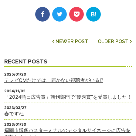
Share
Facebook
Twitter
Pocket
Hatena
投
NEWER POST
OLDER POST
稿
ナ
RECENT POSTS
ビ
ゲー
2025/01/20
ショ
テレビCMだけでは、届かない視聴者がいる!?
ン
2024/11/02
「2024熊日広告賞」朝刊部門で”優秀賞”を受賞しました！
2023/03/27
春ですね
2023/01/30
福岡市博多バスターミナルのデジタルサイネージに広告を