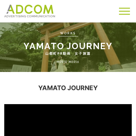
ADVERTISING COMMUNICATION
メ
ニュ
WORKS
山都町PR動画 女子旅篇
MOVIE MEDIA
YAMATO JOURNEY